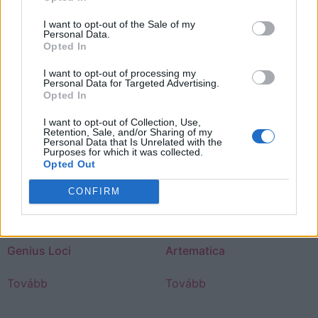
00:00
04:34
I want to opt-out of the Sale of my
Personal Data.
Opted In
Kapcsolódó termékek
I want to opt-out of processing my
Personal Data for Targeted Advertising.
Opted In
I want to opt-out of Collection, Use,
Retention, Sale, and/or Sharing of my
Personal Data that Is Unrelated with the
Purposes for which it was collected.
Opted Out
CONFIRM
Genius Loci
Artematica
Tovább
Tovább