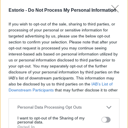
Hangtalanabb, mint egy szálló pihe: a felső billenő ajtók
Estorio -
Do Not Process My Personal Information
és az alsó tolóajtók finoman nyílnak és záródnak, majd
feltárul mögöttük a hátsó tárolóegység összes
If you wish to opt-out of the sale, sharing to third parties, or
tartozéka. A New Logica a Valcucine szabadalmaztatott
processing of your personal or sensitive information for
eleme, amely a felhasználó igényeinek megfelelően
targeted advertising by us, please use the below opt-out
számos kiegészítővel felszerelhető, és akár a
section to confirm your selection. Please note that after your
páraelszívó is elrejthető benne. Az extra mélység adta
opt-out request is processed you may continue seeing
tér és a világító hátpanel fénye a szabadság, a rend és
interest-based ads based on personal information utilized by
a formai tisztaság érzését nyújtja.
us or personal information disclosed to third parties prior to
your opt-out. You may separately opt-out of the further
Videólejátszó
disclosure of your personal information by third parties on the
IAB’s list of downstream participants. This information may
also be disclosed by us to third parties on the
IAB’s List of
Downstream Participants
that may further disclose it to other
third parties.
Personal Data Processing Opt Outs
I want to opt-out of the Sharing of my
personal data.
Opted In