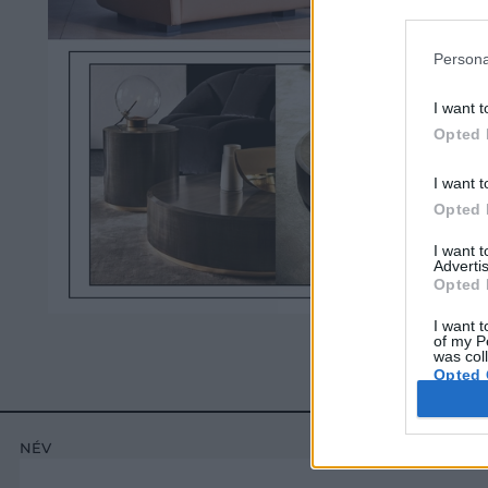
Persona
I want t
Opted 
I want t
Opted 
I want 
Advertis
Opted 
I want t
of my P
was col
Opted 
NÉV