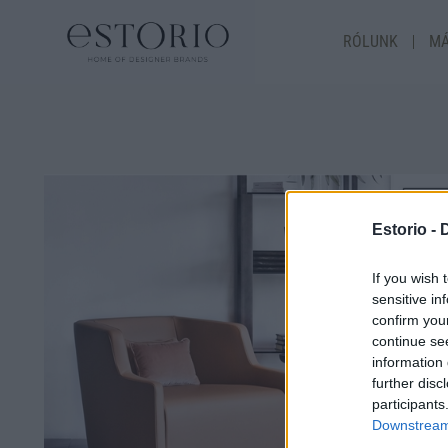
RÓLUNK
MÁ
Estorio -
If you wish 
sensitive in
confirm you
continue se
information 
further disc
participants
Downstream 