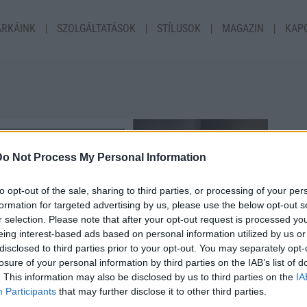
RKÁINK
SZOLGÁLTATÁSOK
STÍLUSOK
MAGAZIN
KAP
Do Not Process My Personal Information
to opt-out of the sale, sharing to third parties, or processing of your per
formation for targeted advertising by us, please use the below opt-out s
r selection. Please note that after your opt-out request is processed y
eing interest-based ads based on personal information utilized by us or
G
disclosed to third parties prior to your opt-out. You may separately opt-
losure of your personal information by third parties on the IAB’s list of
. This information may also be disclosed by us to third parties on the
IA
A kri
Participants
that may further disclose it to other third parties.
anyag
igazán