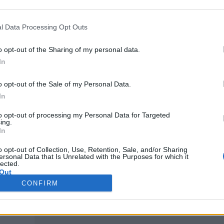
A Gall
modern
l Data Processing Opt Outs
termék
haszn
o opt-out of the Sharing of my personal data.
In
o opt-out of the Sale of my Personal Data.
In
to opt-out of processing my Personal Data for Targeted
ing.
In
o opt-out of Collection, Use, Retention, Sale, and/or Sharing
ersonal Data that Is Unrelated with the Purposes for which it
lected.
Out
CONFIRM