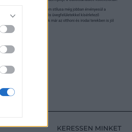
otti&Radice határozott és finom stílusa még jobban érvényesül a
 kialakítású, új anyagokkal és üvegfelületekkel kísérletező
eknek köszönhetően, melyek már az otthoni és irodai terekben is jól
álhatóak.
KERESSEN MINKET