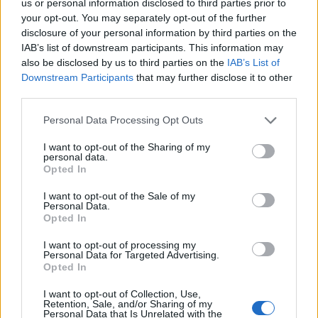
us or personal information disclosed to third parties prior to
your opt-out. You may separately opt-out of the further
disclosure of your personal information by third parties on the
IAB’s list of downstream participants. This information may
FORESTIER
also be disclosed by us to third parties on the
IAB’s List of
Downstream Participants
that may further disclose it to other
third parties.
Az évek során a Forestier nem csak egyedisége miatt szerzett ismertséget,
hanem a természet és a design közötti kényes egyensúly is megteremtette. A
Personal Data Processing Opt Outs
letisztult vonalak kifinomultságát, az igazi, nyers és merész anyagválasztást a
kézműves megmunkálás teszi teljessé, ez mára a cég védjegyévé vált.
I want to opt-out of the Sharing of my
personal data.
A Forestier csapatát csupa felfedezők alkotják, akiknek védjegyük a
Opted In
kíváncsiság. A cég mindig is támogatta az innovációt, a bátor lépéseket, az új
utakat, az egyediséget és a felfedezés örömét egy-egy kreatív alkotáson
I want to opt-out of the Sale of my
keresztül. Ez a nyitottság tükröződik minden egyes munkájukban. Alapítója,
Personal Data.
Bernard Forestier szellemiségéhez hűen a cég olyan tárgyakat tervez, amelyek
Opted In
markáns karakterrel rendelkeznek, de mégis megfizethetőek.
I want to opt-out of processing my
Alapelvük, hogy a design szép, funkcionális és befogadható legyen. Termékeik
Personal Data for Targeted Advertising.
tervezésekor elismert vagy pályakezdő tehetségekkel dolgoznak együtt, akiknek
Opted In
mindössze az a feladatuk, hogy merészek és trendteremtők legyenek.
I want to opt-out of Collection, Use,
Retention, Sale, and/or Sharing of my
Personal Data that Is Unrelated with the