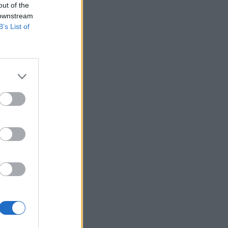
out of the
 downstream
B’s List of