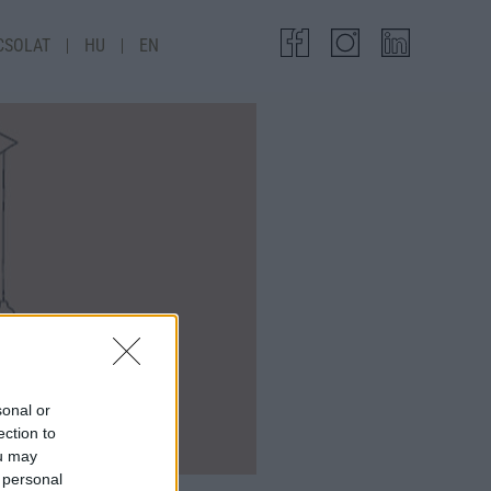
CSOLAT
HU
EN
sonal or
ection to
ou may
 personal