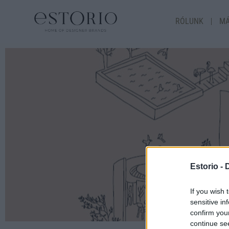
RÓLUNK
MÁ
Estorio -
If you wish 
sensitive in
confirm you
continue se