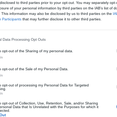
disclosed to third parties prior to your opt-out. You may separately opt-
losure of your personal information by third parties on the IAB’s list of
lönlegesebb projekteknél
MUS
. This information may also be disclosed by us to third parties on the
IA
nkák gyűjteménye, amelyekben
Participants
that may further disclose it to other third parties.
lmazni a Valcucine értékeit,
 igényeit a hely szellemével
OLOGY
lis, építészeti és szokásbeli
gy várost jellemeznek.
l Data Processing Opt Outs
o opt-out of the Sharing of my personal data.
In
o opt-out of the Sale of my Personal Data.
In
to opt-out of processing my Personal Data for Targeted
ing.
In
o opt-out of Collection, Use, Retention, Sale, and/or Sharing
ersonal Data that Is Unrelated with the Purposes for which it
lected.
Out